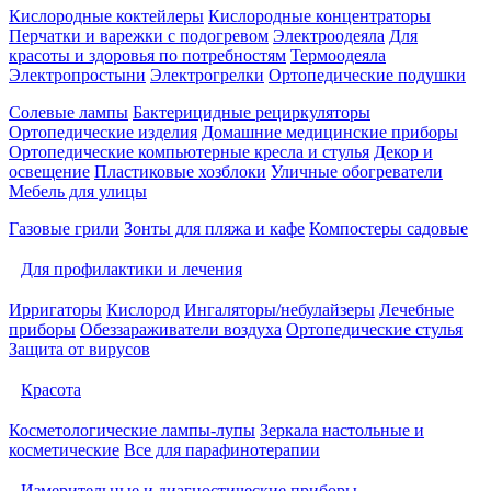
Кислородные коктейлеры
Кислородные концентраторы
Перчатки и варежки с подогревом
Электроодеяла
Для
красоты и здоровья по потребностям
Термоодеяла
Электропростыни
Электрогрелки
Ортопедические подушки
Солевые лампы
Бактерицидные рециркуляторы
Ортопедические изделия
Домашние медицинские приборы
Ортопедические компьютерные кресла и стулья
Декор и
освещение
Пластиковые хозблоки
Уличные обогреватели
Мебель для улицы
Газовые грили
Зонты для пляжа и кафе
Компостеры садовые
Для профилактики и лечения
Ирригаторы
Кислород
Ингаляторы/небулайзеры
Лечебные
приборы
Обеззараживатели воздуха
Ортопедические стулья
Защита от вирусов
Красота
Косметологические лампы-лупы
Зеркала настольные и
косметические
Все для парафинотерапии
Измерительные и диагностические приборы