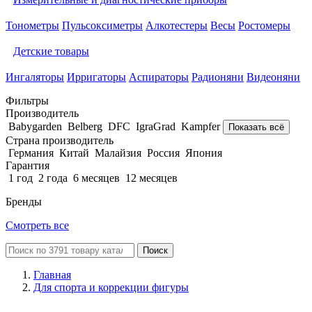
Тонометры
Пульсоксиметры
Алкотестеры
Весы
Ростомеры
Детские товары
Ингаляторы
Ирригаторы
Аспираторы
Радионяни
Видеоняни
Фильтры
Производитель
Babygarden
Belberg
DFC
IgraGrad
Kampfer
Показать всё
Страна производитель
Германия
Китай
Малайзия
Россия
Япония
Гарантия
1 год
2 года
6 месяцев
12 месяцев
Бренды
Смотреть все
Поиск
Главная
Для спорта и коррекции фигуры