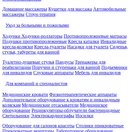
Домашние массажеры
Кушетки для массажа
Автомобильные
массажеры
Стоун-терапия
Уход за больными и пожилыми
Ходунки
Ходунки-роллаторы
Противопролежневые матрасы
Подушки противопролежневые
Кресла каталки
Инвалидные
кресла-коляски
Кресла-туалеты
Насадки для туалета
Сиденья,
стулья, табуреты для ванной
Туалетно-душевые стулья
Пандусы
Тренажеры для
реабилитации
Поручни и ступеньки для ванной
Подъемники
для инвалидов
Слуховые аппараты
Мебель для инвалидов
Для компаний и специалистов
Медицинские кровати
Физиотерапевтические аппараты
Дополнительное оборудование к кроватям и инвалидным
коляскам
Медицинские отсасыватели
Медицинское
оборудование
Рециркуляторы-облучатели бактерицидные
Светильники
Электрокардиографы
Носилки
Оборудование для салонов красоты
Столики прикроватные
Прикроватные мониторы
Лабораторное оборудование