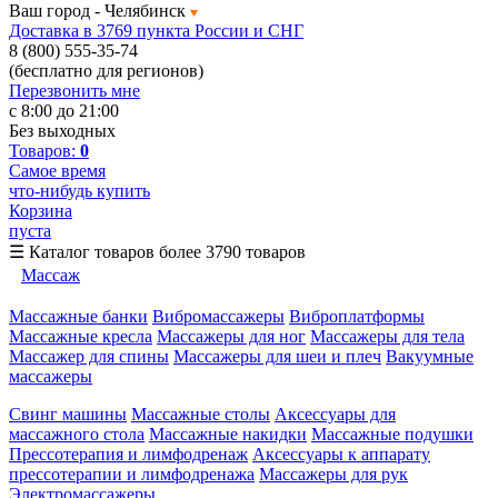
Ваш город -
Челябинск
Доставка в 3769 пункта России и СНГ
8 (800) 555-35-74
(бесплатно для регионов)
Перезвонить мне
с 8:00 до 21:00
Без выходных
Товаров:
0
Самое время
что-нибудь купить
Корзина
пуста
☰
Каталог товаров
более 3790 товаров
Массаж
Массажные банки
Вибромассажеры
Виброплатформы
Массажные кресла
Массажеры для ног
Массажеры для тела
Массажер для спины
Массажеры для шеи и плеч
Вакуумные
массажеры
Свинг машины
Массажные столы
Аксессуары для
массажного стола
Массажные накидки
Массажные подушки
Прессотерапия и лимфодренаж
Аксессуары к аппарату
прессотерапии и лимфодренажа
Массажеры для рук
Электромассажеры