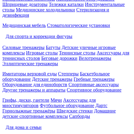
Шприцевые дозаторы
Тележки каталки
Инструментальные
столы
Медицинские холодильники
Стерилизация и
дезинфекция
Медицинская мебель
Стоматологические установки
Для спорта и коррекции фигуры
Силовые тренажеры
Батуты
Детские уличные игровые
комплексы
Игровые столы
Теннисные столы
Аксессуары для
теннисных столов
Беговые дорожки
Велотренажеры
Эллиптические тренажеры
Имитаторы верховой езды
Степперы
Баскетбольное
оборудование
Детские тренажеры
Гребные тренажеры
Оборудование для единоборств
Спортивные аксессуары
Другие тренажеры и аппараты
Спортивное оборудование
Грифы, диски, гантели
Мячи
Аксессуары для
миостимуляторов
Футбольное оборудование
Дартс
Горнолыжные тренажёры
Шведские стенки
Домашние
детские спортивные комплексы
Сапборды
Для дома и семьи