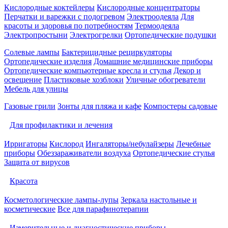
Кислородные коктейлеры
Кислородные концентраторы
Перчатки и варежки с подогревом
Электроодеяла
Для
красоты и здоровья по потребностям
Термоодеяла
Электропростыни
Электрогрелки
Ортопедические подушки
Солевые лампы
Бактерицидные рециркуляторы
Ортопедические изделия
Домашние медицинские приборы
Ортопедические компьютерные кресла и стулья
Декор и
освещение
Пластиковые хозблоки
Уличные обогреватели
Мебель для улицы
Газовые грили
Зонты для пляжа и кафе
Компостеры садовые
Для профилактики и лечения
Ирригаторы
Кислород
Ингаляторы/небулайзеры
Лечебные
приборы
Обеззараживатели воздуха
Ортопедические стулья
Защита от вирусов
Красота
Косметологические лампы-лупы
Зеркала настольные и
косметические
Все для парафинотерапии
Измерительные и диагностические приборы