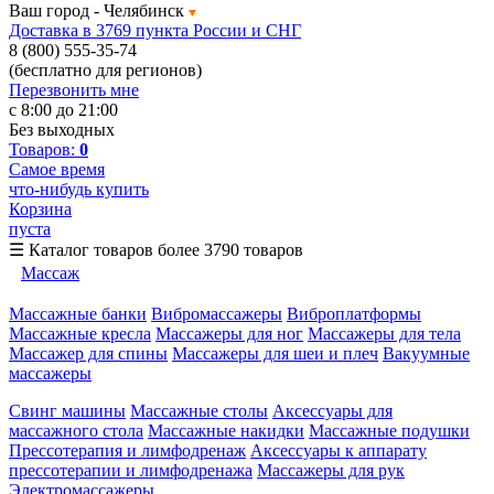
Ваш город -
Челябинск
Доставка в 3769 пункта России и СНГ
8 (800) 555-35-74
(бесплатно для регионов)
Перезвонить мне
с 8:00 до 21:00
Без выходных
Товаров:
0
Самое время
что-нибудь купить
Корзина
пуста
☰
Каталог товаров
более 3790 товаров
Массаж
Массажные банки
Вибромассажеры
Виброплатформы
Массажные кресла
Массажеры для ног
Массажеры для тела
Массажер для спины
Массажеры для шеи и плеч
Вакуумные
массажеры
Свинг машины
Массажные столы
Аксессуары для
массажного стола
Массажные накидки
Массажные подушки
Прессотерапия и лимфодренаж
Аксессуары к аппарату
прессотерапии и лимфодренажа
Массажеры для рук
Электромассажеры