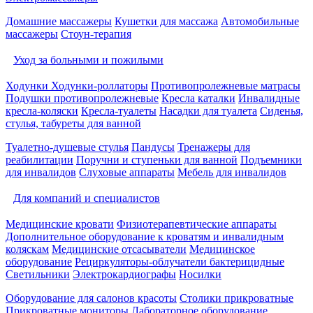
Домашние массажеры
Кушетки для массажа
Автомобильные
массажеры
Стоун-терапия
Уход за больными и пожилыми
Ходунки
Ходунки-роллаторы
Противопролежневые матрасы
Подушки противопролежневые
Кресла каталки
Инвалидные
кресла-коляски
Кресла-туалеты
Насадки для туалета
Сиденья,
стулья, табуреты для ванной
Туалетно-душевые стулья
Пандусы
Тренажеры для
реабилитации
Поручни и ступеньки для ванной
Подъемники
для инвалидов
Слуховые аппараты
Мебель для инвалидов
Для компаний и специалистов
Медицинские кровати
Физиотерапевтические аппараты
Дополнительное оборудование к кроватям и инвалидным
коляскам
Медицинские отсасыватели
Медицинское
оборудование
Рециркуляторы-облучатели бактерицидные
Светильники
Электрокардиографы
Носилки
Оборудование для салонов красоты
Столики прикроватные
Прикроватные мониторы
Лабораторное оборудование