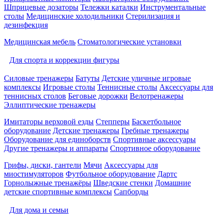
Шприцевые дозаторы
Тележки каталки
Инструментальные
столы
Медицинские холодильники
Стерилизация и
дезинфекция
Медицинская мебель
Стоматологические установки
Для спорта и коррекции фигуры
Силовые тренажеры
Батуты
Детские уличные игровые
комплексы
Игровые столы
Теннисные столы
Аксессуары для
теннисных столов
Беговые дорожки
Велотренажеры
Эллиптические тренажеры
Имитаторы верховой езды
Степперы
Баскетбольное
оборудование
Детские тренажеры
Гребные тренажеры
Оборудование для единоборств
Спортивные аксессуары
Другие тренажеры и аппараты
Спортивное оборудование
Грифы, диски, гантели
Мячи
Аксессуары для
миостимуляторов
Футбольное оборудование
Дартс
Горнолыжные тренажёры
Шведские стенки
Домашние
детские спортивные комплексы
Сапборды
Для дома и семьи