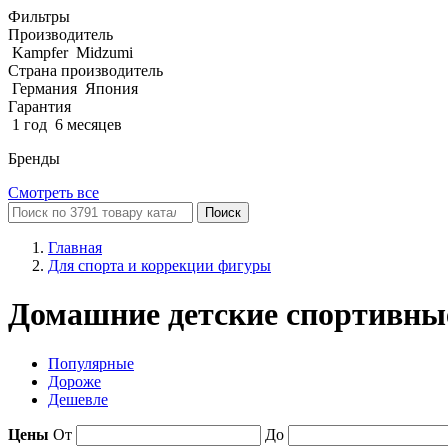
Фильтры
Производитель
Kampfer
Midzumi
Страна производитель
Германия
Япония
Гарантия
1 год
6 месяцев
Бренды
Смотреть все
Поиск
Главная
Для спорта и коррекции фигуры
Домашние детские спортивны
Популярные
Дороже
Дешевле
Цены
От
До