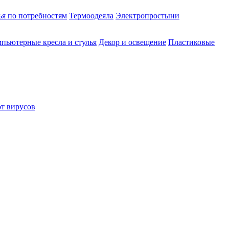
ья по потребностям
Термоодеяла
Электропростыни
пьютерные кресла и стулья
Декор и освещение
Пластиковые
от вирусов