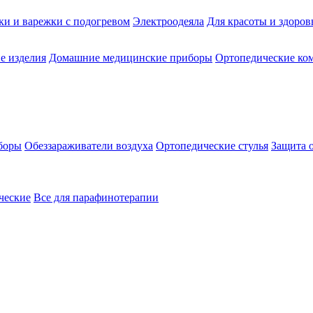
ки и варежки с подогревом
Электроодеяла
Для красоты и здоров
е изделия
Домашние медицинские приборы
Ортопедические ком
боры
Обеззараживатели воздуха
Ортопедические стулья
Защита 
ческие
Все для парафинотерапии