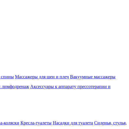
 спины
Массажеры для шеи и плеч
Вакуумные массажеры
и лимфодренаж
Аксессуары к аппарату прессотерапии и
а-коляски
Кресла-туалеты
Насадки для туалета
Сиденья, стулья,