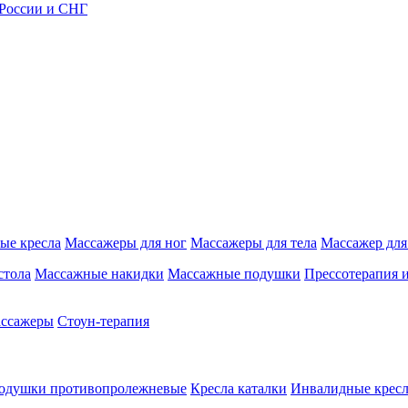
 России и СНГ
ые кресла
Массажеры для ног
Массажеры для тела
Массажер для
стола
Массажные накидки
Массажные подушки
Прессотерапия 
ассажеры
Стоун-терапия
одушки противопролежневые
Кресла каталки
Инвалидные кресл