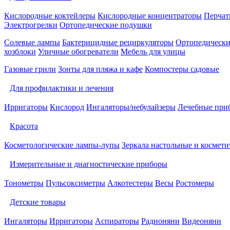
Кислородные коктейлеры
Кислородные концентраторы
Перчат
Электрогрелки
Ортопедические подушки
Солевые лампы
Бактерицидные рециркуляторы
Ортопедически
хозблоки
Уличные обогреватели
Мебель для улицы
Газовые грили
Зонты для пляжа и кафе
Компостеры садовые
Для профилактики и лечения
Ирригаторы
Кислород
Ингаляторы/небулайзеры
Лечебные при
Красота
Косметологические лампы-лупы
Зеркала настольные и космети
Измерительные и диагностические приборы
Тонометры
Пульсоксиметры
Алкотестеры
Весы
Ростомеры
Детские товары
Ингаляторы
Ирригаторы
Аспираторы
Радионяни
Видеоняни