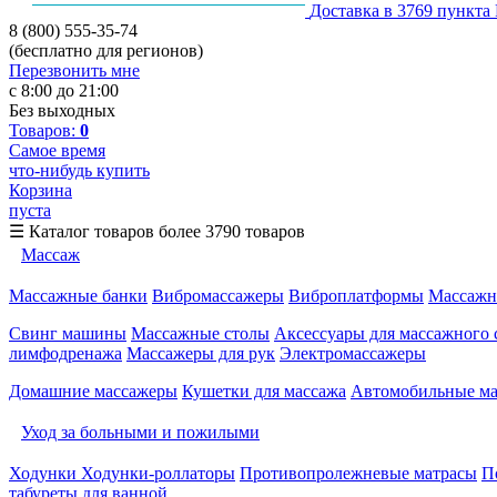
Доставка в 3769 пункта
8 (800) 555-35-74
(бесплатно для регионов)
Перезвонить мне
с 8:00 до 21:00
Без выходных
Товаров:
0
Самое время
что-нибудь купить
Корзина
пуста
☰
Каталог товаров
более 3790 товаров
Массаж
Массажные банки
Вибромассажеры
Виброплатформы
Массажн
Свинг машины
Массажные столы
Аксессуары для массажного 
лимфодренажа
Массажеры для рук
Электромассажеры
Домашние массажеры
Кушетки для массажа
Автомобильные м
Уход за больными и пожилыми
Ходунки
Ходунки-роллаторы
Противопролежневые матрасы
П
табуреты для ванной