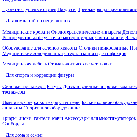
Туалетно-душевые стулья
Пандусы
Тренажеры для реабилитац
Для компаний и специалистов
Медицинские кровати
Физиотерапевтические аппараты
Дополн
Рециркуляторы-облучатели бактерицидные
Светильники
Элек
Оборудование для салонов красоты
Столики прикроватные
Пр
Медицинские холодильники
Стерилизация и дезинфекция
Медицинская мебель
Стоматологические установки
Для спорта и коррекции фигуры
Силовые тренажеры
Батуты
Детские уличные игровые компле
тренажеры
Имитаторы верховой езды
Степперы
Баскетбольное оборудова
аппараты
Спортивное оборудование
Грифы, диски, гантели
Мячи
Аксессуары для миостимуляторов
Сапборды
Для дома и семьи