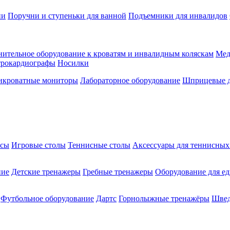
ии
Поручни и ступеньки для ванной
Подъемники для инвалидов
ительное оборудование к кроватям и инвалидным коляскам
Мед
трокардиографы
Носилки
икроватные мониторы
Лабораторное оборудование
Шприцевые д
ксы
Игровые столы
Теннисные столы
Аксессуары для теннисных
ние
Детские тренажеры
Гребные тренажеры
Оборудование для е
Футбольное оборудование
Дартс
Горнолыжные тренажёры
Швед