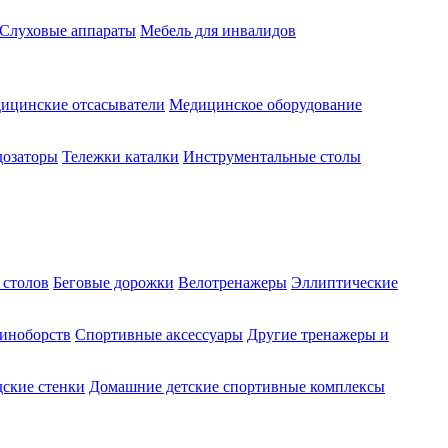
Слуховые аппараты
Мебель для инвалидов
ицинские отсасыватели
Медицинское оборудование
озаторы
Тележки каталки
Инструментальные столы
 столов
Беговые дорожки
Велотренажеры
Эллиптические
диноборств
Спортивные аксессуары
Другие тренажеры и
ские стенки
Домашние детские спортивные комплексы