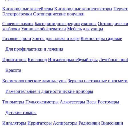
Кислородные коктейлеры
Кислородные концентраторы
Перчат
Электрогрелки
Ортопедические подушки
Солевые лампы
Бактерицидные рециркуляторы
Ортопедически
хозблоки
Уличные обогреватели
Мебель для улицы
Газовые грили
Зонты для пляжа и кафе
Компостеры садовые
Для профилактики и лечения
Ирригаторы
Кислород
Ингаляторы/небулайзеры
Лечебные при
Красота
Косметологические лампы-лупы
Зеркала настольные и космети
Измерительные и диагностические приборы
Тонометры
Пульсоксиметры
Алкотестеры
Весы
Ростомеры
Детские товары
Ингаляторы
Ирригаторы
Аспираторы
Радионяни
Видеоняни