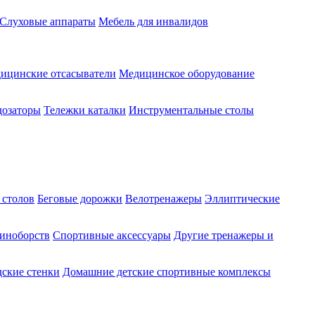
Слуховые аппараты
Мебель для инвалидов
ицинские отсасыватели
Медицинское оборудование
озаторы
Тележки каталки
Инструментальные столы
 столов
Беговые дорожки
Велотренажеры
Эллиптические
диноборств
Спортивные аксессуары
Другие тренажеры и
ские стенки
Домашние детские спортивные комплексы