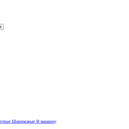
ё
итные
Шариковые
В машину