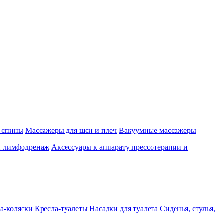
 спины
Массажеры для шеи и плеч
Вакуумные массажеры
и лимфодренаж
Аксессуары к аппарату прессотерапии и
а-коляски
Кресла-туалеты
Насадки для туалета
Сиденья, стулья,