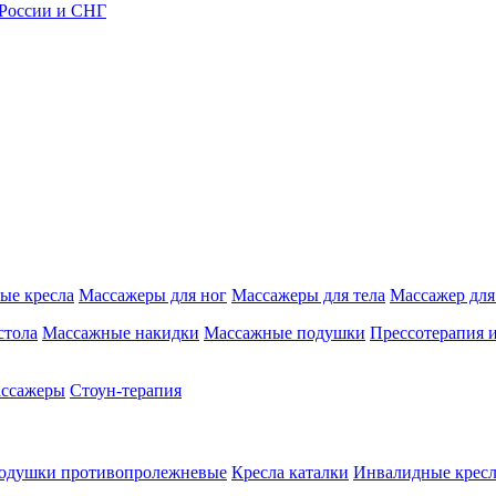
 России и СНГ
ые кресла
Массажеры для ног
Массажеры для тела
Массажер для
стола
Массажные накидки
Массажные подушки
Прессотерапия 
ассажеры
Стоун-терапия
одушки противопролежневые
Кресла каталки
Инвалидные кресл