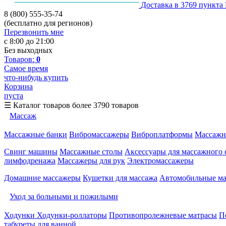
Доставка в 3769 пункта
8 (800) 555-35-74
(бесплатно для регионов)
Перезвонить мне
с 8:00 до 21:00
Без выходных
Товаров:
0
Самое время
что-нибудь купить
Корзина
пуста
☰
Каталог товаров
более 3790 товаров
Массаж
Массажные банки
Вибромассажеры
Виброплатформы
Массажн
Свинг машины
Массажные столы
Аксессуары для массажного 
лимфодренажа
Массажеры для рук
Электромассажеры
Домашние массажеры
Кушетки для массажа
Автомобильные м
Уход за больными и пожилыми
Ходунки
Ходунки-роллаторы
Противопролежневые матрасы
П
табуреты для ванной