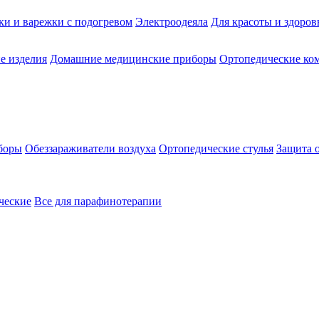
ки и варежки с подогревом
Электроодеяла
Для красоты и здоров
е изделия
Домашние медицинские приборы
Ортопедические ком
боры
Обеззараживатели воздуха
Ортопедические стулья
Защита 
ческие
Все для парафинотерапии