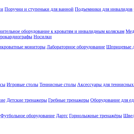
ии
Поручни и ступеньки для ванной
Подъемники для инвалидов
ительное оборудование к кроватям и инвалидным коляскам
Мед
трокардиографы
Носилки
икроватные мониторы
Лабораторное оборудование
Шприцевые д
ксы
Игровые столы
Теннисные столы
Аксессуары для теннисных
ние
Детские тренажеры
Гребные тренажеры
Оборудование для е
Футбольное оборудование
Дартс
Горнолыжные тренажёры
Швед