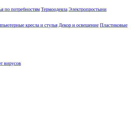
ья по потребностям
Термоодеяла
Электропростыни
пьютерные кресла и стулья
Декор и освещение
Пластиковые
от вирусов