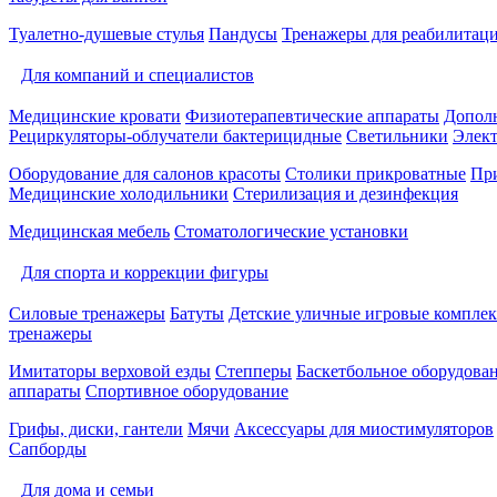
Туалетно-душевые стулья
Пандусы
Тренажеры для реабилитац
Для компаний и специалистов
Медицинские кровати
Физиотерапевтические аппараты
Дополн
Рециркуляторы-облучатели бактерицидные
Светильники
Элек
Оборудование для салонов красоты
Столики прикроватные
Пр
Медицинские холодильники
Стерилизация и дезинфекция
Медицинская мебель
Стоматологические установки
Для спорта и коррекции фигуры
Силовые тренажеры
Батуты
Детские уличные игровые компле
тренажеры
Имитаторы верховой езды
Степперы
Баскетбольное оборудова
аппараты
Спортивное оборудование
Грифы, диски, гантели
Мячи
Аксессуары для миостимуляторов
Сапборды
Для дома и семьи